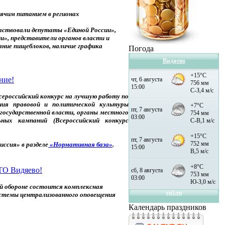
рячим питанием в регионах
частвовали депутаты «Единой России»,
», представители органов власти и
яние пищеблоков, наличие графика
Погода
Видяево
ние!
ероссийский конкурс на лучшую работу по
ения правовой и политической культуры
 государственной власти, органы местного
ьных кампаний (Всероссийский конкурс
ссия» в разделе
«Нормативная база»
.
ТО Видяево!
ой обороне состоится комплексная
истемы централизованного оповещения
Календарь праздников