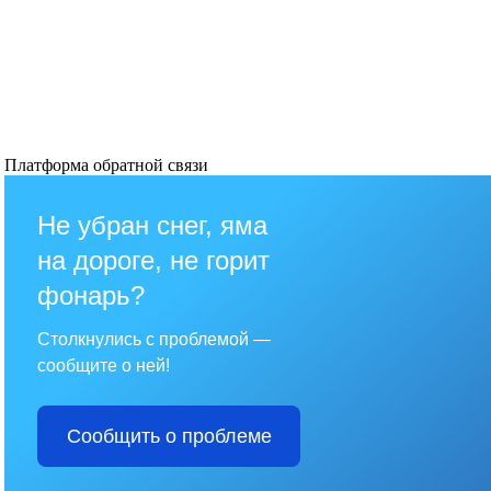
Платформа обратной связи
Не убран снег, яма
на дороге, не горит
фонарь?
Столкнулись с проблемой —
сообщите о ней!
Сообщить о проблеме