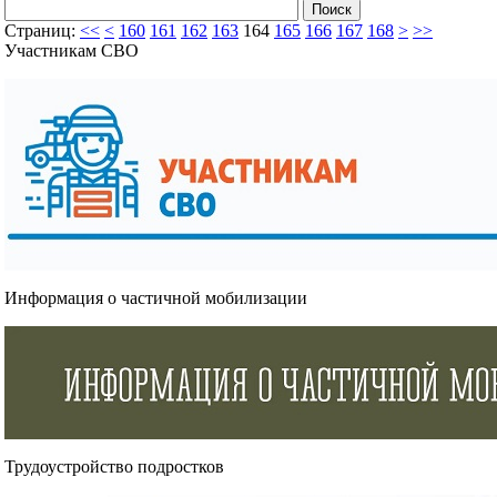
Страниц:
<<
<
160
161
162
163
164
165
166
167
168
>
>>
Участникам СВО
Информация о частичной мобилизации
Трудоустройство подростков