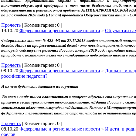
повышения эффективности борьбы с наркоманией и наркопресту
никотиносодержащей продукции, в том числе бездымных табачных из
общественности к решению этой проблемы АНТИНАРКОТИЧЕСКОЙ КОМ
по 30 октября 2020 года (
II
этап) проводится Общероссийская акция
Прочесть
|
Комментариев: 0
|
19.10.20
Федеральные и региональные новости
»
Об участии са
Федеральным законом № 422-ФЗ от 27.11.2018 введен специальный налог
доход».
Налог на профессиональный доход - это новый специальный нало
который
действует в регионах России с января 2019 года: граждане пла
при работе с компаниями вместо стандартного подоходного налога в ра
Прочесть
|
Комментариев: 0
|
08.10.20
Федеральные и региональные новости
»
Доплаты и над
российские педагоги?
И из чего будет складываться их зарплата
Во время пандемии со сложностями в процессе обучения столкнулись не т
пришлось вести уроки полностью дистанционно. «Единая Россия» с самог
максимально облегчить вынужденный дистант. Вместе с Минпросвещения
федеральных телевизионных каналов страны, чтобы не останавливать пр
Прочесть
|
Комментариев: 0
|
08.10.20
Федеральные и региональные новости
»
И дети, и род
обедов