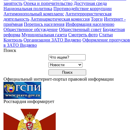
занятость
Опека и попечительство
Доступная среда
Национальная политика
Противодействие коррупции
Антимонопольный комплаенс
Антитеррористическая
деятельность
Антинаркотическая комиссия
Торги
Интернет -
приёмная
Перепись населения
Информация населению
Общественное обсуждение
Общественный совет
Бюджетная
реформа
Муниципальная газета
Смотреть фото
Статьи
Контроль
Организации ЗАТО Видяево
Оформление пропусков
в ЗАТО Видяево
Поиск
Официальный интернет-портал правовой информации
Росгвардия информирует