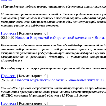
«Единая Россия» подвела итоги мониторинга обеспечения школьников го
Мониторинг проходил в течение сентября. Вместе с родителями в нем у
активисты региональных и местных отделений партии, «Молодой Гвардии
надзорных ведомств. Они проверяли качество еды, полноту порций, состо
питания учащихся и ряд других вопросов.
Прочесть
|
Комментариев: 0
|
06.10.20
Новости Видяевской избирательной комиссии
»
Внима
Центральная избирательная комиссия Российской Федерации проводит Вс
вопросам избирательного права и избирательного процесса, повыш
избирателей (участников референдума), организаторов выборов в органы
самоуправления в российской Федерации и участников избирател
«Атмосфера»).
Вся информация о конкурсе размещена на страничке «Избирательная коми
Прочесть
|
Комментариев: 0
|
26.09.20
Новости Мурманской области
»
Уважаемые жители ЗА
02.10.2020 г. в рамках Всероссийской штабной тренировки по гражданск
техническая проверка готовности региональной автоматизированной с
(РАСЦО) населения Мурманской области в ЗАТО пос. Видяево.
Прочесть
|
Комментариев: 0
|