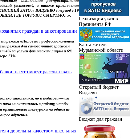
пностью, исключения распространения
делий («снюсов»), а также привлечения
ИССИЕЙ ЗАТО п. ВИДЯЕВО в период с 19
 «СООБЩИ, ГДЕ ТОРГУЮТ СМЕРТЬЮ…».
Реализация указов
Президента РФ
мозанятых граждан в анкетировании
овый режим «Налог на профессиональный
Карта жителя
говый режим для самозанятых граждан,
Мурманской области
тят 4% за услуги физическим лицам
и 6%
змере 13%.
бавки: на что могут рассчитывать
Открытый бюджет
Видяево
олько школьники, но и педагоги — им
о начала включилась в работу, чтобы
 организовала телеуроки на одном из
оцесс обучения.
Бюджет для граждан
ители довольны качеством школьных