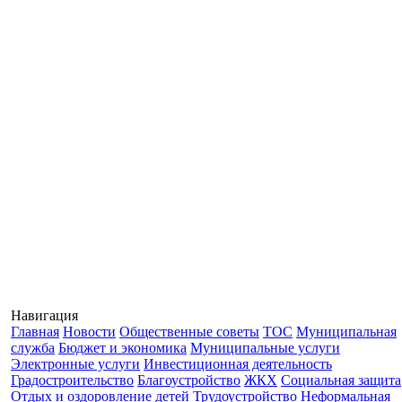
Навигация
Главная
Новости
Общественные советы
ТОС
Муниципальная
служба
Бюджет и экономика
Муниципальные услуги
Электронные услуги
Инвестиционная деятельность
Градостроительство
Благоустройство
ЖКХ
Социальная защита
Отдых и оздоровление детей
Трудоустройство
Неформальная