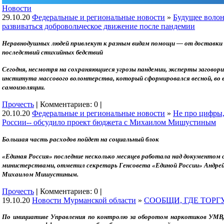
Новости
29.10.20
Федеральные и региональные новости
»
Будущее волон
развиваться добровольческое движение после пандемии
Неравнодушных людей привлекут к разным видам помощи — от доставки 
последствий стихийных бедствий
Сегодня, несмотря на сохраняющиеся угрозы пандемии, эксперты заговор
института массового волонтерства, который сформировался весной, во 
самоизоляции.
Прочесть
|
Комментариев: 0
|
20.10.20
Федеральные и региональные новости
»
Не про цифры,
России-- обсудило проект бюджета с Михаилом Мишустиным
Большая часть расходов пойдет на социальный блок
«Единая Россия» последние несколько месяцев работала над документом
министерствами, отметил секретарь Генсовета «Единой России» Андрей
Михаилом Мишустиным.
Прочесть
|
Комментариев: 0
|
19.10.20
Новости Мурманской области
»
СООБЩИ, ГДЕ ТОР
По инициативе Управления по контролю за оборотом наркотиков УМВД