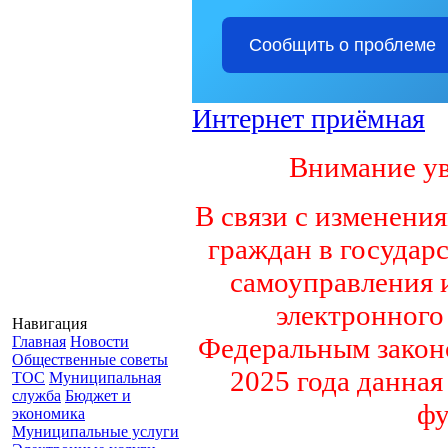
Сообщить о проблеме
Интернет приёмная
Внимание ув
В связи с изменени
граждан в государ
самоуправления 
электронного
Навигация
Федеральным законо
Главная
Новости
Общественные советы
2025 года данна
ТОС
Муниципальная
служба
Бюджет и
фу
экономика
Муниципальные услуги