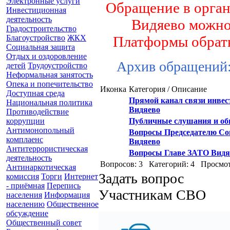
Электронные услуги
Обращение в орга
Инвестиционная
деятельность
Видяево можно
Градостроительство
Благоустройство
ЖКХ
Платформы обрат
Социальная защита
Отдых и оздоровление
Архив обращений
детей
Трудоустройство
Неформальная занятость
Опека и попечительство
Иконка
Категория / Описание
Доступная среда
Прямой канал связи инвес
Национальная политика
Видяево
Противодействие
коррупции
Публичные слушания и об
Антимонопольный
Вопросы Председателю Со
комплаенс
Видяево
Антитеррористическая
Вопросы Главе ЗАТО Видя
деятельность
Вопросов: 3 Категорий: 4 Просмот
Антинаркотическая
Задать вопрос
комиссия
Торги
Интернет
- приёмная
Перепись
Участникам СВО
населения
Информация
населению
Общественное
обсуждение
Общественный совет