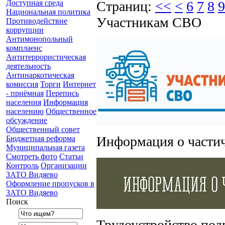
Доступная среда
Страниц:
<<
<
6
7
8
9
Национальная политика
Участникам СВО
Противодействие
коррупции
Антимонопольный
комплаенс
Антитеррористическая
деятельность
Антинаркотическая
комиссия
Торги
Интернет
- приёмная
Перепись
населения
Информация
населению
Общественное
обсуждение
Общественный совет
Информация о части
Бюджетная реформа
Муниципальная газета
Смотреть фото
Статьи
Контроль
Организации
ЗАТО Видяево
Оформление пропусков в
ЗАТО Видяево
Поиск
Трудоустройство под