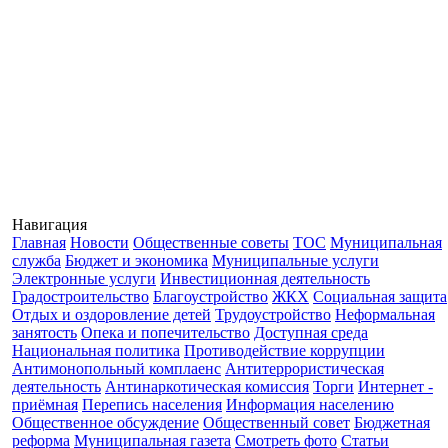
Навигация
Главная
Новости
Общественные советы
ТОС
Муниципальная
служба
Бюджет и экономика
Муниципальные услуги
Электронные услуги
Инвестиционная деятельность
Градостроительство
Благоустройство
ЖКХ
Социальная защита
Отдых и оздоровление детей
Трудоустройство
Неформальная
занятость
Опека и попечительство
Доступная среда
Национальная политика
Противодействие коррупции
Антимонопольный комплаенс
Антитеррористическая
деятельность
Антинаркотическая комиссия
Торги
Интернет -
приёмная
Перепись населения
Информация населению
Общественное обсуждение
Общественный совет
Бюджетная
реформа
Муниципальная газета
Смотреть фото
Статьи