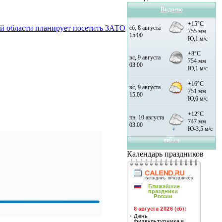
Видяево
й области планирует посетить ЗАТО
Календарь праздников