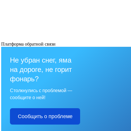
Платформа обратной связи
Не убран снег, яма
на дороге, не горит
фонарь?
Столкнулись с проблемой —
сообщите о ней!
Сообщить о проблеме