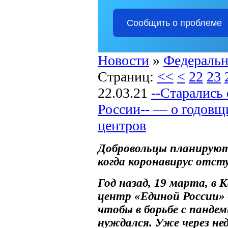
Сообщить о проблеме
Новости
»
Федеральн
Страниц:
<<
<
22
23
22.03.21
--Старались
России-- — о годовщ
центров
Добровольцы планирую
когда коронавирус отст
Год назад, 19 марта, в
центр «Единой России» 
чтобы в борьбе с панде
нуждался. Уже через не