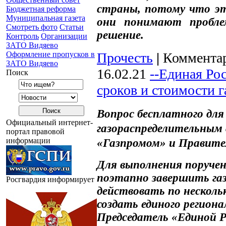
страны, потому что эт
Бюджетная реформа
Муниципальная газета
они понимают пробле
Смотреть фото
Статьи
решение.
Контроль
Организации
ЗАТО Видяево
Оформление пропусков в
Прочесть
|
Комментар
ЗАТО Видяево
16.02.21
--Единая Ро
Поиск
сроков и стоимости 
Вопрос бесплатного для
Официальный интернет-
газораспределительным
портал правовой
информации
«Газпромом» и Правит
Для выполнения поруче
поэтапно завершить га
Росгвардия информирует
действовать по несколь
создать единого регион
Председатель «Единой Р