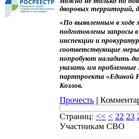
можно не только по пов
дворовых территорий, 
«По выявленным в ходе
подготовлены запросы 
инспекции и прокуратур
соответствующие меры р
попробуют наладить ди
указать им проблемные 
партпроекта «Единой Р
Козлов.
Прочесть
|
Комментар
Страниц:
<<
<
22
23
Участникам СВО