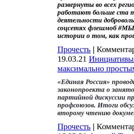
развернуты во всех реги
работают больше ста т
деятельности доброволь
соцсетях флешмоб #МЫ
истории о том, как прош
Прочесть
|
Комментар
19.03.21
Инициативы 
максимально просты
«Единая Россия» прово
законопроекта о занято
партийной дискуссии пр
профсоюзов. Итоги обс
второму чтению докумен
Прочесть
|
Комментар