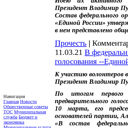
Идею их активного 
Президент Владимир П
Состав федерального о
«Единой России» утвер
в нем представлено общ
Прочесть
|
Комментар
11.03.21
В федеральн
голосования --Едино
К участию волонтеров в
Президент Владимир П
По итогам первого з
Навигация
предварительного голо
Главная
Новости
Общественные советы
10 марта, его предс
ТОС
Муниципальная
основателей партии, Ал
служба
Бюджет и
экономика
«В состав федераль
Муниципальные услуги