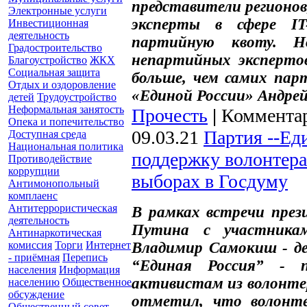
представители регионо
Электронные услуги
эксперты в сфере IT
Инвестиционная
деятельность
партийную квоту. 
Градостроительство
непартийных эксперто
Благоустройство
ЖКХ
Социальная защита
больше, чем самих пар
Отдых и оздоровление
«Единой России» Андрей
детей
Трудоустройство
Неформальная занятость
Прочесть
|
Комментар
Опека и попечительство
09.03.21
Партия --Еди
Доступная среда
Национальная политика
поддержку волонтера
Противодействие
коррупции
выборах в Госдуму
Антимонопольный
комплаенс
Антитеррористическая
В рамках встречи през
деятельность
Путина с участникам
Антинаркотическая
комиссия
Торги
Интернет
Владимир Самокиш - де
- приёмная
Перепись
“Единая Россия” - п
населения
Информация
активистам из волонте
населению
Общественное
обсуждение
отметил, что волонте
Общественный совет