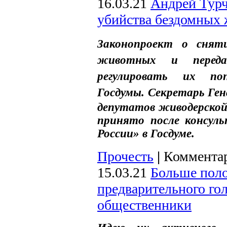
16.03.21
Андрей Турч
убийства бездомных
Законопроект о снят
животных и переда
регулировать их по
Госдумы.
Секретарь Ген
депутатов живодерской
принято после консул
России» в Госдуме.
Прочесть
|
Комментар
15.03.21
Больше поло
предварительного го
общественники