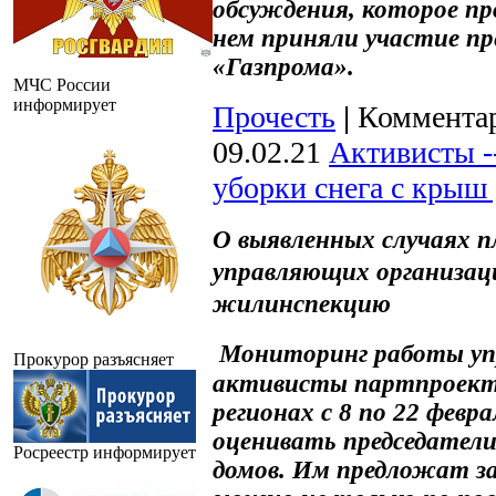
обсуждения, которое пр
нем приняли участие п
«Газпрома».
МЧС России
информирует
Прочесть
|
Комментар
09.02.21
Активисты -
уборки снега с крыш
О выявленных случаях п
управляющих организаци
жилинспекцию
Мониторинг работы уп
Прокурор разъясняет
активисты партпроект
регионах с 8 по 22 февр
оценивать председател
Росреестр информирует
домов. Им предложат з