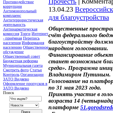
Прочесть
|
Комментар
Противодействие
коррупции
13.04.23
Всероссийск
Антимонопольный
комплаенс
для благоустройства
Антитеррористическая
деятельность
Общественные простран
Антинаркотическая
комиссия
Торги
Интернет
счёт федерального бюд
- приёмная
Перепись
благоустройству долж
населения
Информация
населению
Общественное
народном голосовании.
обсуждение
Финансирование объект
Общественный совет
станет возможным благ
Бюджетная реформа
Муниципальная газета
среда». Программа ини
Смотреть фото
Статьи
Владимиром Путиным.
Контроль
Организации
ЗАТО Видяево
Голосование на платфо
Оформление пропусков в
по 31 мая 2023 года.
ЗАТО Видяево
Поиск
Принять участие в гол
возраста 14 (четырнад
платформе
51.gorodsred