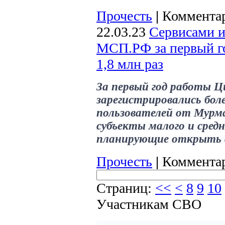
Прочесть
|
Комментар
22.03.23
Сервисами 
МСП.РФ за первый го
1,8 млн раз
За первый год работы 
зарегистрировались боле
пользователей от Мурма
субъекты малого и сред
планирующие открыть св
Прочесть
|
Комментар
Страниц:
<<
<
8
9
10
Участникам СВО