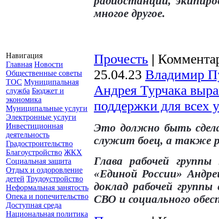
радиостанции, экипиро
многое другое.
Навигация
Прочесть
|
Комментар
Главная
Новости
25.04.23
Владимир П
Общественные советы
ТОС
Муниципальная
Андрея Турчака выра
служба
Бюджет и
экономика
поддержки для всех 
Муниципальные услуги
Электронные услуги
Инвестиционная
Это должно быть сдела
деятельность
служит боец, а также ре
Градостроительство
Благоустройство
ЖКХ
Глава рабочей группы
Социальная защита
Отдых и оздоровление
«Единой России» Андре
детей
Трудоустройство
доклад рабочей группы
Неформальная занятость
Опека и попечительство
СВО и социального обесп
Доступная среда
Национальная политика