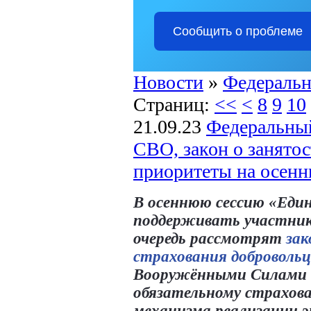
Сообщить о проблеме
Новости
»
Федеральн
Страниц:
<<
<
8
9
10
21.09.23
Федеральный
СВО, закон о занятос
приоритеты на осен
В осеннюю сессию «Един
поддерживать участнико
очередь рассмотрят
зак
страхования добровольц
Вооружёнными Силами 
обязательному страхов
механизма реализации 