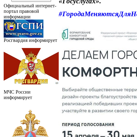
«Госуслугах»
.
Официальный интернет-
портал правовой
#ГородаМеняютсяДляН
информации
Росгвардия информирует
МЧС России
информирует