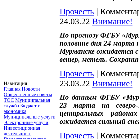
Прочесть
|
Комментар
24.03.22
Внимание!
По прогнозу ФГБУ «Мур
половине дня 24 марта н
Мурманске ожидается с
ветер, метель. Сохранит
Прочесть
|
Комментар
23.03.22
Внимание!
Навигация
Главная
Новости
Общественные советы
По данным ФГБУ «Мурм
ТОС
Муниципальная
23 марта на северо-
служба
Бюджет и
экономика
центральных района
Муниципальные услуги
ожидается сильный снег
Электронные услуги
Инвестиционная
Прочесть
|
Комментар
деятельность