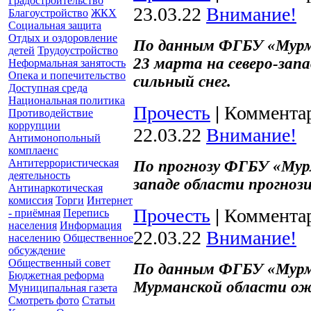
Градостроительство
23.03.22
Внимание!
Благоустройство
ЖКХ
Социальная защита
Отдых и оздоровление
По данным ФГБУ «Мурма
детей
Трудоустройство
23 марта на северо-зап
Неформальная занятость
Опека и попечительство
сильный снег.
Доступная среда
Национальная политика
Прочесть
|
Комментар
Противодействие
коррупции
22.03.22
Внимание!
Антимонопольный
комплаенс
Антитеррористическая
По прогнозу ФГБУ «Мур
деятельность
западе области прогнози
Антинаркотическая
комиссия
Торги
Интернет
Прочесть
|
Комментар
- приёмная
Перепись
населения
Информация
22.03.22
Внимание!
населению
Общественное
обсуждение
Общественный совет
По данным ФГБУ «Мурма
Бюджетная реформа
Мурманской области ож
Муниципальная газета
Смотреть фото
Статьи