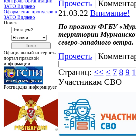
Контроль
Организации
Прочесть
|
Комментар
ЗАТО Видяево
21.03.22
Внимание!
Оформление пропусков в
ЗАТО Видяево
Поиск
По прогнозу ФГБУ «Мур
территории Мурманской
северо-западного ветра.
Официальный интернет-
Прочесть
|
Комментар
портал правовой
информации
Страниц:
<<
<
7
8
9
1
Участникам СВО
Росгвардия информирует