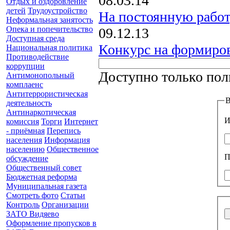
08.03.14
Отдых и оздоровление
детей
Трудоустройство
На постоянную работ
Неформальная занятость
Опека и попечительство
09.12.13
Доступная среда
Конкурс на формиров
Национальная политика
Противодействие
коррупции
Доступно только пол
Антимонопольный
комплаенс
Антитеррористическая
В
деятельность
Антинаркотическая
И
комиссия
Торги
Интернет
- приёмная
Перепись
населения
Информация
населению
Общественное
П
обсуждение
Общественный совет
Бюджетная реформа
Муниципальная газета
Смотреть фото
Статьи
Контроль
Организации
ЗАТО Видяево
Оформление пропусков в