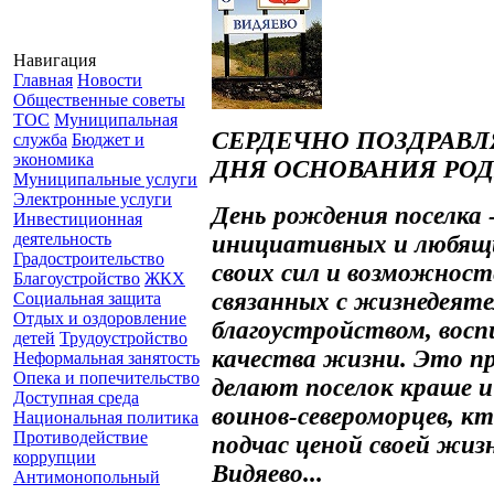
Навигация
Главная
Новости
Общественные советы
ТОС
Муниципальная
СЕРДЕЧНО ПОЗДРАВЛ
служба
Бюджет и
экономика
ДНЯ ОСНОВАНИЯ РОД
Муниципальные услуги
Электронные услуги
День рождения поселка 
Инвестиционная
деятельность
инициативных и любящих
Градостроительство
своих сил и возможност
Благоустройство
ЖКХ
связанных с жизнедеяте
Социальная защита
Отдых и оздоровление
благоустройством, вос
детей
Трудоустройство
качества жизни. Это пр
Неформальная занятость
Опека и попечительство
делают поселок краше и
Доступная среда
воинов-североморцев, 
Национальная политика
Противодействие
подчас ценой своей жизн
коррупции
Видяево...
Антимонопольный