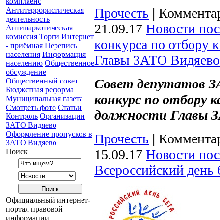
комплаенс
Прочесть
|
Комментар
Антитеррористическая
деятельность
21.09.17
Новости пос
Антинаркотическая
комиссия
Торги
Интернет
конкурса по отбору 
- приёмная
Перепись
населения
Информация
Главы ЗАТО Видяево
населению
Общественное
обсуждение
Совет депутатов ЗА
Общественный совет
Бюджетная реформа
конкурс по отбору 
Муниципальная газета
Смотреть фото
Статьи
должности Главы З
Контроль
Организации
ЗАТО Видяево
Оформление пропусков в
Прочесть
|
Комментар
ЗАТО Видяево
15.09.17
Новости пос
Поиск
Всероссийский день 
Официальный интернет-
портал правовой
информации