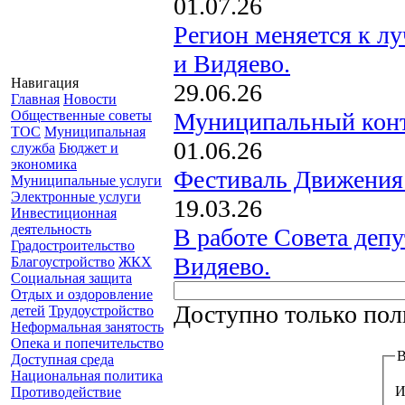
01.07.26
Регион меняется к лу
и Видяево.
Навигация
29.06.26
Главная
Новости
Муниципальный конт
Общественные советы
ТОС
Муниципальная
01.06.26
служба
Бюджет и
экономика
Фестиваль Движения
Муниципальные услуги
Электронные услуги
19.03.26
Инвестиционная
деятельность
В работе Совета депу
Градостроительство
Видяево.
Благоустройство
ЖКХ
Социальная защита
Отдых и оздоровление
Доступно только пол
детей
Трудоустройство
Неформальная занятость
Опека и попечительство
В
Доступная среда
Национальная политика
И
Противодействие