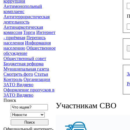
коррупции
Антимонопольный
комплаенс
П
Антитеррористическая
деятельность
Антинаркотическая
комиссия
Торги
Интернет
- приёмная
Перепись
населения
Информация
населению
Общественное
обсуждение
Общественный совет
Бюджетная реформа
Муниципальная газета
З
Смотреть фото
Статьи
Контроль
Организации
Р
ЗАТО Видяево
Оформление пропусков в
ЗАТО Видяево
Поиск
Участникам СВО
Официальный интернет-