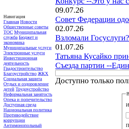
Конкурс --Это у нас 
09.07.26
Навигация
Совет Федерации одо
Главная
Новости
02.07.26
Общественные советы
ТОС
Муниципальная
Взломали Госуслуги?
служба
Бюджет и
экономика
01.07.26
Муниципальные услуги
Электронные услуги
Татьяна Кусайко прин
Инвестиционная
Съезда партии --Един
деятельность
Градостроительство
Благоустройство
ЖКХ
Доступно только пол
Социальная защита
Отдых и оздоровление
детей
Трудоустройство
В
Неформальная занятость
Опека и попечительство
Доступная среда
И
Национальная политика
Противодействие
коррупции
Антимонопольный
П