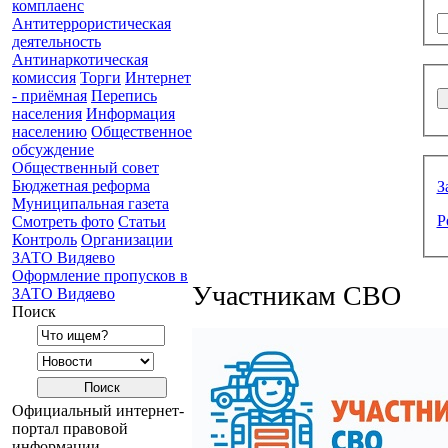
комплаенс
Антитеррористическая
деятельность
Антинаркотическая
комиссия
Торги
Интернет
- приёмная
Перепись
населения
Информация
населению
Общественное
обсуждение
Общественный совет
Бюджетная реформа
З
Муниципальная газета
Р
Смотреть фото
Статьи
Контроль
Организации
ЗАТО Видяево
Оформление пропусков в
Участникам СВО
ЗАТО Видяево
Поиск
Официальный интернет-
портал правовой
информации